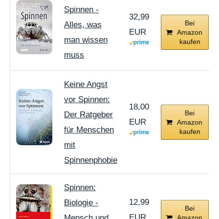
Spinnen -
32,99
Bei
Alles, was
EUR
Amazon
man wissen
kaufen
muss
Keine Angst
vor Spinnen:
18,00
Bei
Der Ratgeber
EUR
Amazon
für Menschen
kaufen
mit
Spinnenphobie
Spinnen:
12,99
Biologie -
Bei
EUR
Mensch und
Amazon