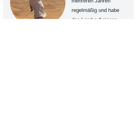
mehreren Jahren
regelmäßig und habe
das Land auf eigene
Faust, mit
Reiseveranstaltern und
im Alltag intensiv erlebt.
Auf aegyptenliebe.de
teile ich meine
persönlichen
Erfahrungen und
praktische Tipps, damit
du Ägypten realistisch
einschätzen und deine
Reise gut vorbereitet
angehen kannst.