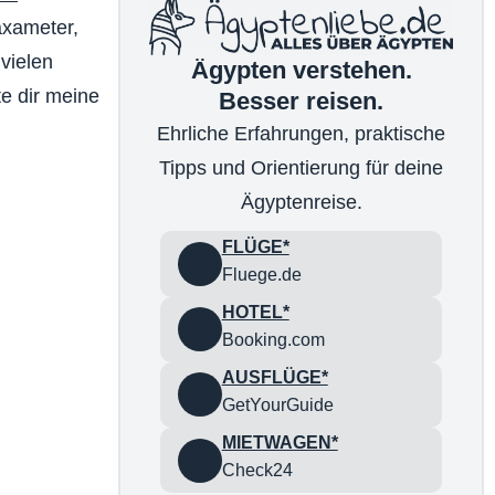
axameter,
 vielen
Ägypten verstehen.
te dir meine
Besser reisen.
Ehrliche Erfahrungen, praktische
Tipps und Orientierung für deine
Ägyptenreise.
FLÜGE*
Fluege.de
HOTEL*
Booking.com
AUSFLÜGE*
GetYourGuide
MIETWAGEN*
Check24