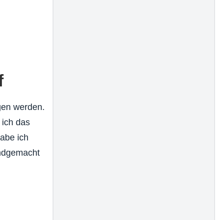
f
ogen werden.
 ich das
habe ich
andgemacht