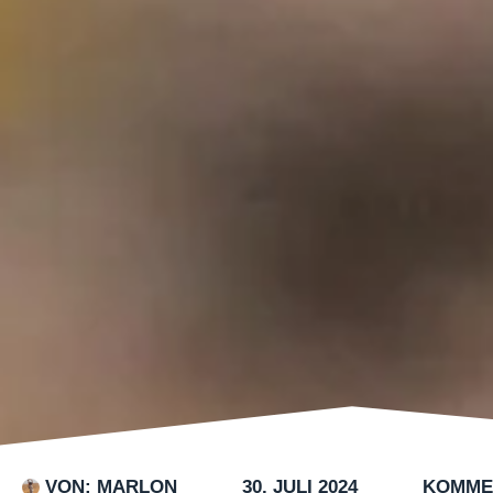
VON:
MARLON
30. JULI 2024
KOMME