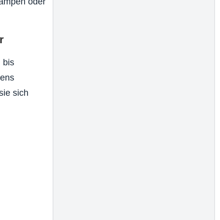
Campen oder
r
 bis
tens
sie sich