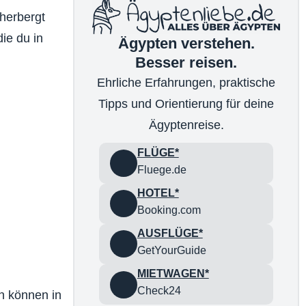
herbergt
die du in
Ägypten verstehen.
Besser reisen.
Ehrliche Erfahrungen, praktische
Tipps und Orientierung für deine
Ägyptenreise.
FLÜGE*
Fluege.de
HOTEL*
Booking.com
AUSFLÜGE*
GetYourGuide
MIETWAGEN*
Check24
n können in