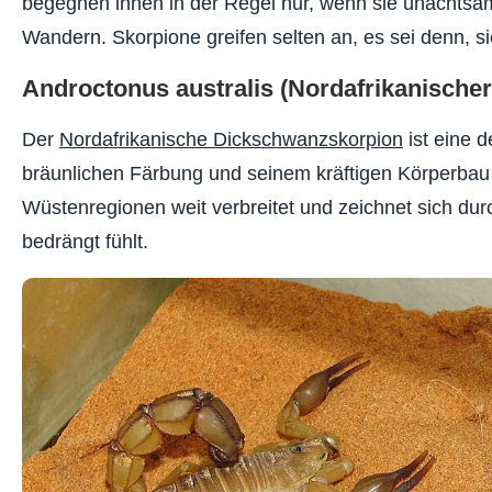
begegnen ihnen in der Regel nur, wenn sie unachts
Wandern. Skorpione greifen selten an, es sei denn, si
Androctonus australis (Nordafrikanische
Der
Nordafrikanische Dickschwanzskorpion
ist eine d
bräunlichen Färbung und seinem kräftigen Körperbau ist 
Wüstenregionen weit verbreitet und zeichnet sich dur
bedrängt fühlt.